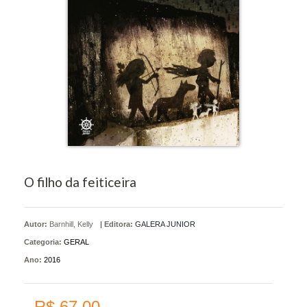
O filho da feiticeira
Autor:
Barnhill, Kelly
|
Editora:
GALERA JUNIOR
Categoria:
GERAL
Ano:
2016
R$ 67,00