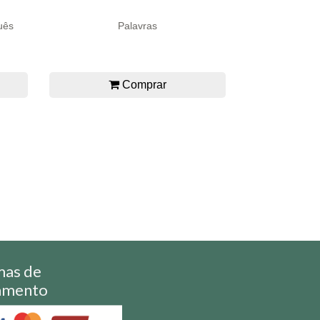
uês
Palavras
Comprar
mas de
amento