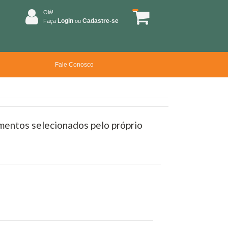
Olá!
Login
Cadastre-se
Faça
ou
Fale Conosco
amentos selecionados pelo próprio