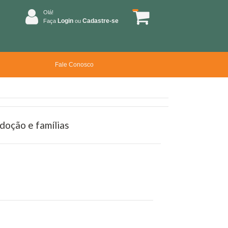
Olá!
Login
Cadastre-se
Faça
ou
Fale Conosco
doção e famílias