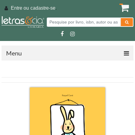
Entre ou
cadastre-se
.
Menu