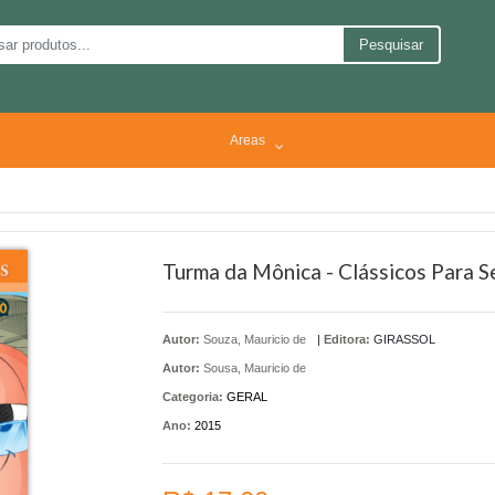
Pesquisar
Areas
Turma da Mônica - Clássicos Para 
Autor:
Souza, Mauricio de
|
Editora:
GIRASSOL
Autor:
Sousa, Mauricio de
Categoria:
GERAL
Ano:
2015