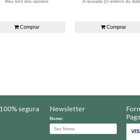
Meu livro dos opostos
A revoada (O enterro do dia
Comprar
Comprar
100% segura
Newsletter
For
Pag
Nome: