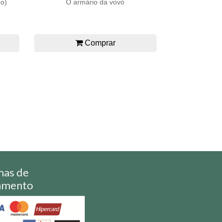
bo)
O armário da vovó
Comprar
mas de
amento