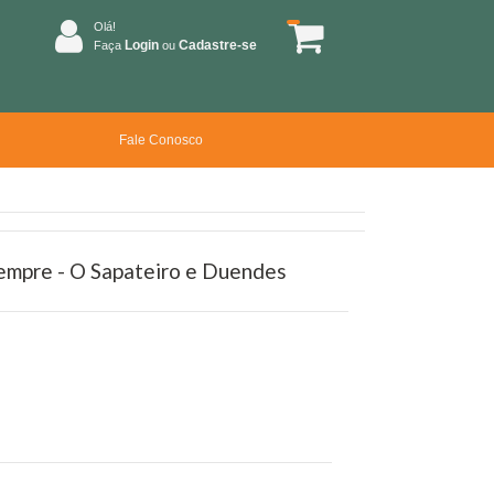
Olá!
Login
Cadastre-se
Faça
ou
Fale Conosco
Sempre - O Sapateiro e Duendes