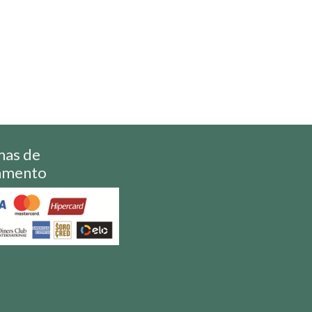
mas de
amento