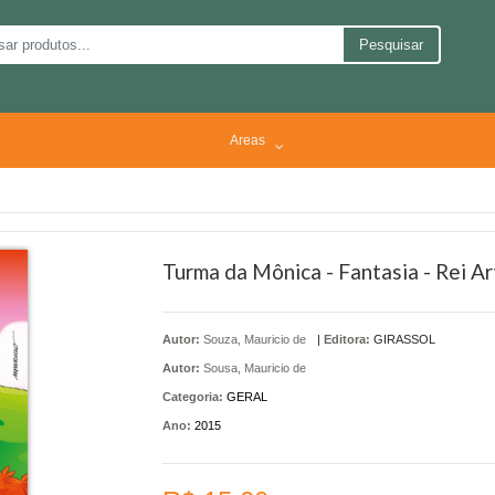
Pesquisar
Areas
Turma da Mônica - Fantasia - Rei Ar
Autor:
Souza, Mauricio de
|
Editora:
GIRASSOL
Autor:
Sousa, Mauricio de
Categoria:
GERAL
Ano:
2015