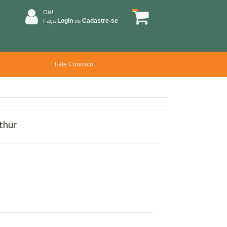
Olá!
Login
Cadastre-se
Faça
ou
Fale Conosco
thur