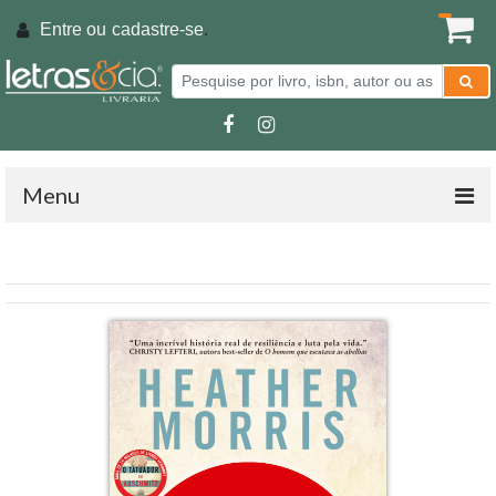
Entre ou
cadastre-se
.
Menu