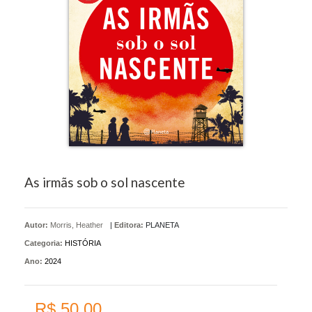
As irmãs sob o sol nascente
Autor:
Morris, Heather
|
Editora:
PLANETA
Categoria:
HISTÓRIA
Ano:
2024
R$ 50,00