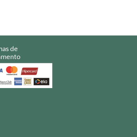
mas de
amento