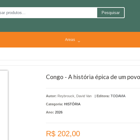
Pesquisar
Areas
Congo - A história épica de um pov
Autor:
Reybrouck, David Van
|
Editora:
TODAVIA
Categoria:
HISTÓRIA
Ano:
2026
R$ 202,00