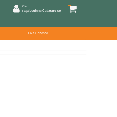
Olá!
Login
Cadastre-se
Faça
ou
Fale Conosco
o