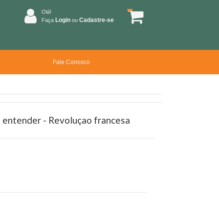
Olá!
Login
Cadastre-se
Faça
ou
Fale Conosco
a entender - Revoluçao francesa