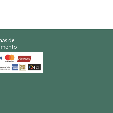
mas de
amento