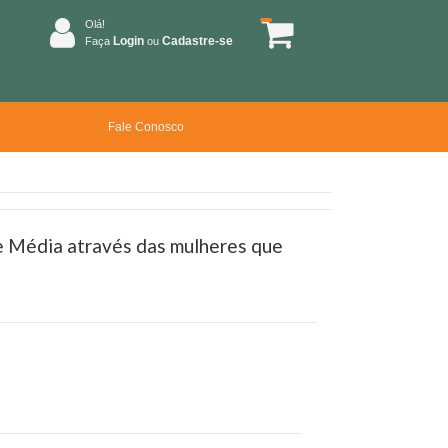
Olá!
Login
Cadastre-se
Faça
ou
Fale Conosco
e Média através das mulheres que