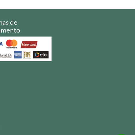
mas de
amento
S