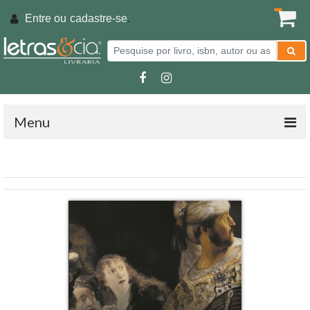
Entre ou
cadastre-se
.
Menu