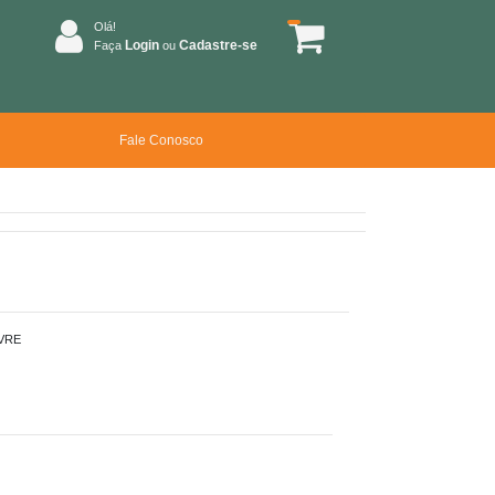
Olá!
Login
Cadastre-se
Faça
ou
Fale Conosco
VRE