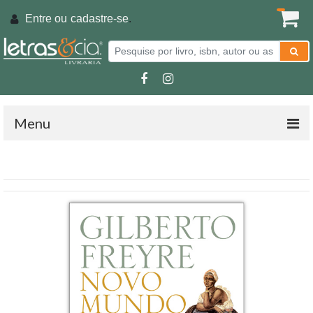
Entre ou
cadastre-se
.
Menu