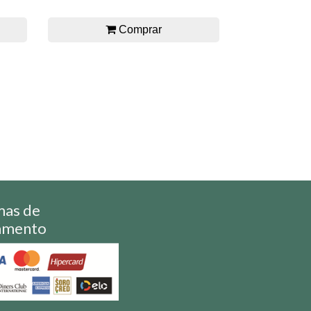
Comprar
mas de
amento