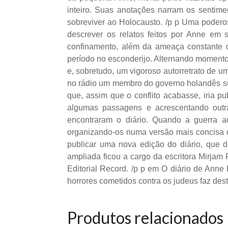
inteiro. Suas anotações narram os sentim
sobreviver ao Holocausto. /p p Uma poder
descrever os relatos feitos por Anne em s
confinamento, além da ameaça constante d
período no esconderijo. Alternando momento
e, sobretudo, um vigoroso autorretrato de um
no rádio um membro do governo holandês su
que, assim que o conflito acabasse, iria p
algumas passagens e acrescentando outra
encontraram o diário. Quando a guerra ac
organizando-os numa versão mais concisa do
publicar uma nova edição do diário, que d
ampliada ficou a cargo da escritora Mirjam 
Editorial Record. /p p em O diário de Anne
horrores cometidos contra os judeus faz des
Produtos relacionados