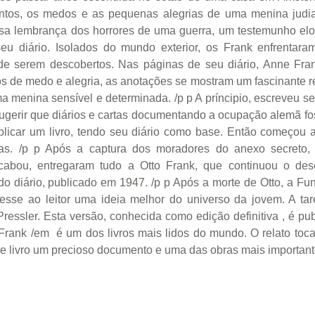
entos, os medos e as pequenas alegrias de uma menina judia
osa lembrança dos horrores de uma guerra, um testemunho el
eu diário. Isolados do mundo exterior, os Frank enfrentaram
e serem descobertos. Nas páginas de seu diário, Anne Fran
s de medo e alegria, as anotações se mostram um fascinante 
a menina sensível e determinada. /p p A príncipio, escreveu se
gerir que diários e cartas documentando a ocupação alemã fos
ublicar um livro, tendo seu diário como base. Então começou a
s. /p p Após a captura dos moradores do anexo secreto, 
abou, entregaram tudo a Otto Frank, que continuou o dese
 diário, publicado em 1947. /p p Após a morte de Otto, a Fu
esse ao leitor uma ideia melhor do universo da jovem. A tare
Pressler. Esta versão, conhecida como edição definitiva , é p
 Frank /em é um dos livros mais lidos do mundo. O relato toc
te livro um precioso documento e uma das obras mais important