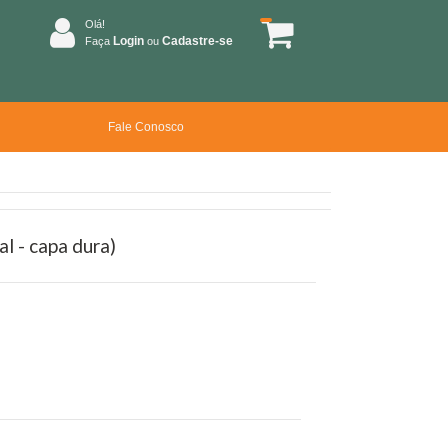
Olá!
Login
Cadastre-se
Faça
ou
Fale Conosco
al - capa dura)