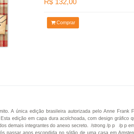
R$ 132,00
Comprar
mito. A única edição brasileira autorizada pelo Anne Frank F
 Esta edição em capa dura acolchoada, com design gráfico que
dos demais integrantes do anexo secreto. /strong /p p /p p e
pós passar anos escondida no sótão de uma casa em Amsterd