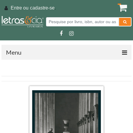
Entre ou
cadastre-se
.
Menu