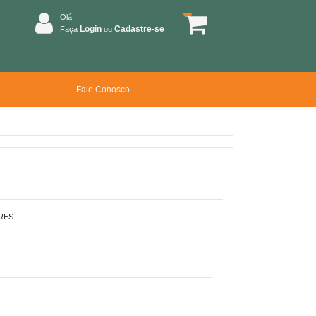
Olá!
Login
Cadastre-se
Faça
ou
Fale Conosco
RES