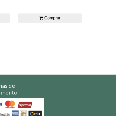
Comprar
mas de
amento