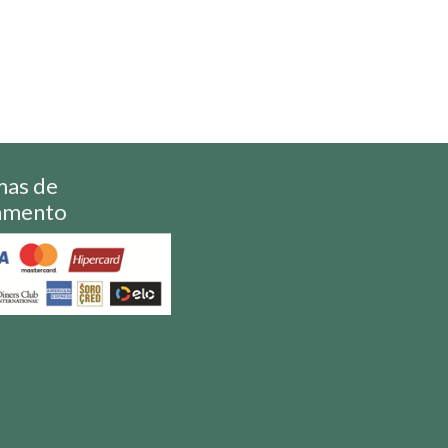
mas de
amento