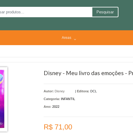
Pesquisar
Areas
Disney - Meu livro das emoções - P
Autor:
Disney
|
Editora:
DCL
Categoria:
INFANTIL
Ano:
2022
R$ 71,00