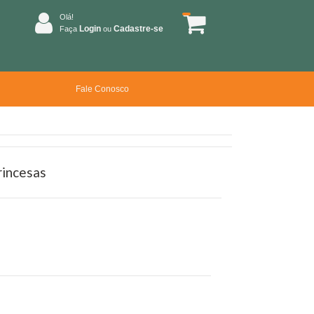
Olá!
Login
Cadastre-se
Faça
ou
Fale Conosco
rincesas