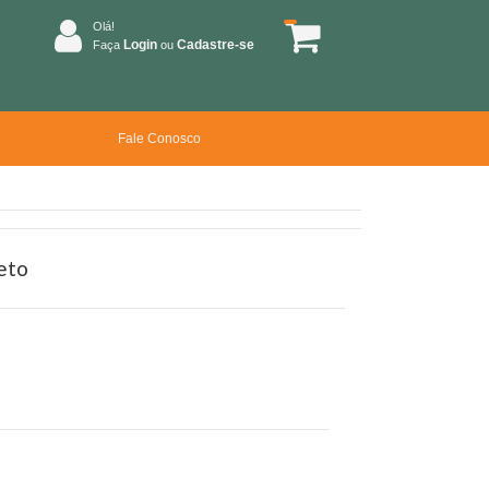
Olá!
Login
Cadastre-se
Faça
ou
Fale Conosco
eto