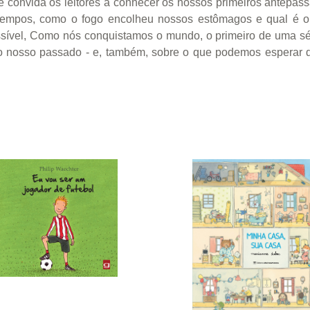
, e convida os leitores a conhecer os nossos primeiros antepass
tempos, como o fogo encolheu nossos estômagos e qual é o
ível, Como nós conquistamos o mundo, o primeiro de uma sér
nosso passado - e, também, sobre o que podemos esperar do f