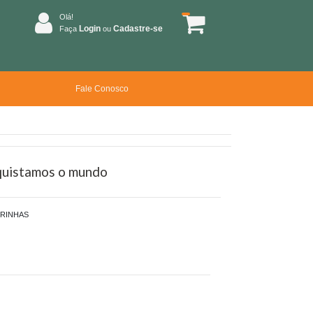
Olá!
Login
Cadastre-se
Faça
ou
Fale Conosco
nquistamos o mundo
TRINHAS