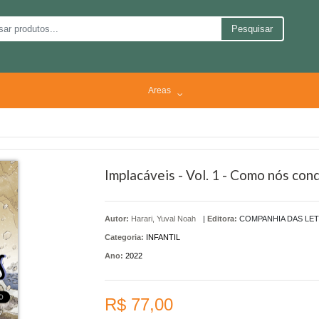
Pesquisar
Areas
Implacáveis - Vol. 1 - Como nós co
Autor:
Harari, Yuval Noah
|
Editora:
COMPANHIA DAS LE
Categoria:
INFANTIL
Ano:
2022
R$ 77,00