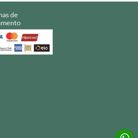
mas de
amento
S