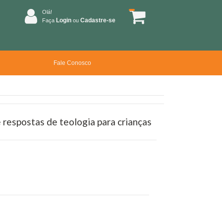
Olá!
Login
Cadastre-se
Faça
ou
Fale Conosco
respostas de teologia para crianças