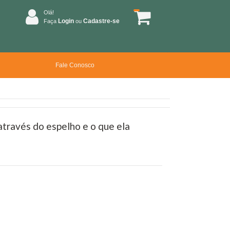
Olá!
Login
Cadastre-se
Faça
ou
Fale Conosco
 através do espelho e o que ela