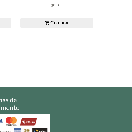
gato...
Comprar
mas de
amento