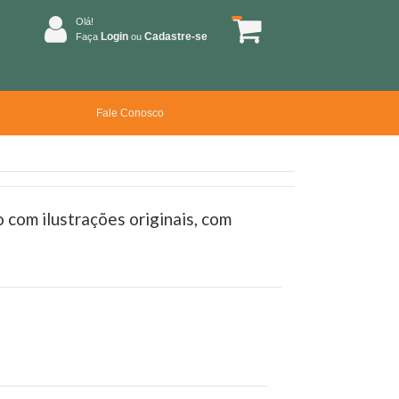
Olá!
Login
Cadastre-se
Faça
ou
Fale Conosco
o com ilustrações originais, com