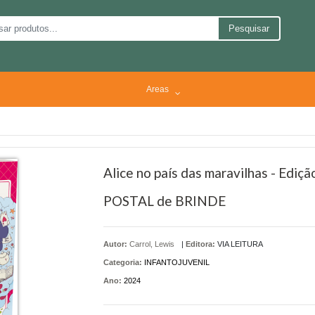
Pesquisar
Areas
Alice no país das maravilhas - Ediçã
POSTAL de BRINDE
Autor:
Carrol, Lewis
|
Editora:
VIA LEITURA
Categoria:
INFANTOJUVENIL
Ano:
2024