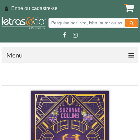
Entre ou
cadastre-se
.
Menu