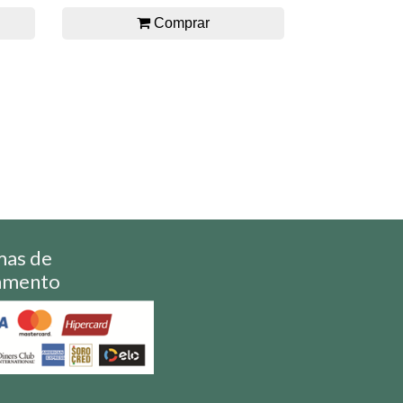
Comprar
mas de
amento