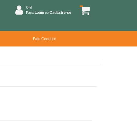
Olá!
Login
Cadastre-se
Faça
ou
Fale Conosco