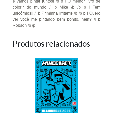
e vamos pintar juntos! /p p i O melhor livro de
colorir do mundo /i b Mike /b /p p i Tem
unicórnios!! /i b Priminha Irritante /b /p p i Quero
ver você me pintando bem bonito, hein? /i b
Robson /b /p
Produtos relacionados