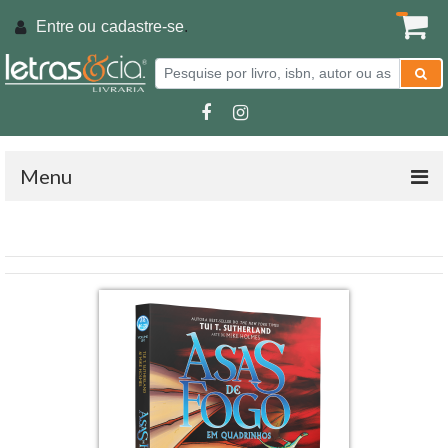
Entre ou
cadastre-se
.
Menu