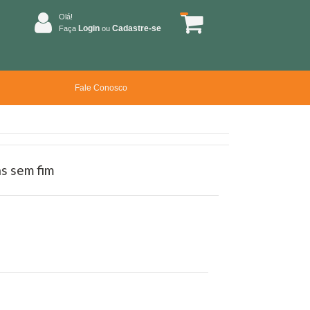
Olá!
Login
Cadastre-se
Faça
ou
Fale Conosco
s sem fim