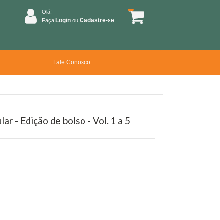
Olá!
Login
Cadastre-se
Faça
ou
Fale Conosco
r - Edição de bolso - Vol. 1 a 5