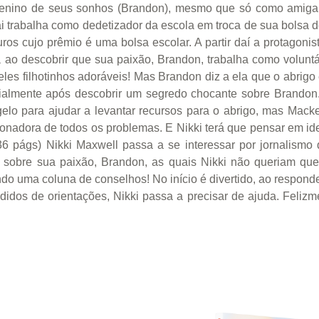
 menino de seus sonhos (Brandon), mesmo que só como amiga
ai trabalha como dedetizador da escola em troca de sua bolsa d
ros cujo prêmio é uma bolsa escolar. A partir daí a protagonist
a ao descobrir que sua paixão, Brandon, trabalha como voluntá
s filhotinhos adoráveis! Mas Brandon diz a ela que o abrigo e
cialmente após descobrir um segredo chocante sobre Brandon.
o para ajudar a levantar recursos para o abrigo, mas Mackenz
ionadora de todos os problemas. E Nikki terá que pensar em ide
(336 págs) Nikki Maxwell passa a se interessar por jornalis
s sobre sua paixão, Brandon, as quais Nikki não queriam que
do uma coluna de conselhos! No início é divertido, ao respond
edidos de orientações, Nikki passa a precisar de ajuda. Feli