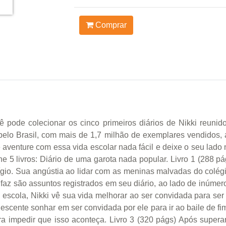
Comprar
ê pode colecionar os cinco primeiros diários de Nikki reunid
elo Brasil, com mais de 1,7 milhão de exemplares vendidos, 
Se aventure com essa vida escolar nada fácil e deixe o seu lad
e 5 livros: Diário de uma garota nada popular. Livro 1 (288 p
ígio. Sua angústia ao lidar com as meninas malvadas do colég
faz são assuntos registrados em seu diário, ao lado de inúme
escola, Nikki vê sua vida melhorar ao ser convidada para ser
escente sonhar em ser convidada por ele para ir ao baile de fim
ra impedir que isso aconteça. Livro 3 (320 págs) Após super