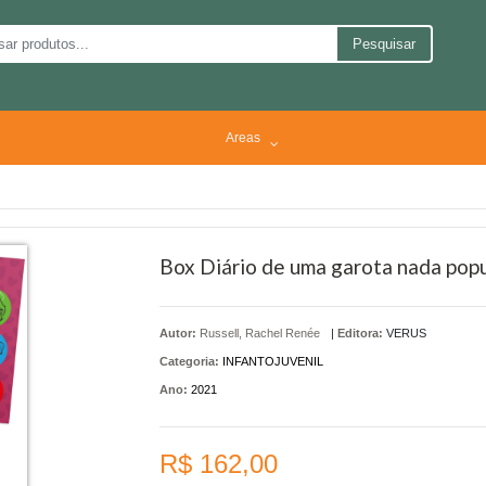
Pesquisar
Areas
Box Diário de uma garota nada popula
Autor:
Russell, Rachel Renée
|
Editora:
VERUS
Categoria:
INFANTOJUVENIL
Ano:
2021
R$ 162,00