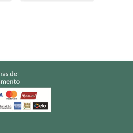
mas de
amento