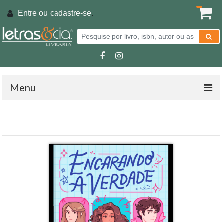
Entre ou
cadastre-se
.
Menu