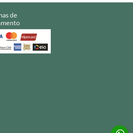
mas de
amento
S