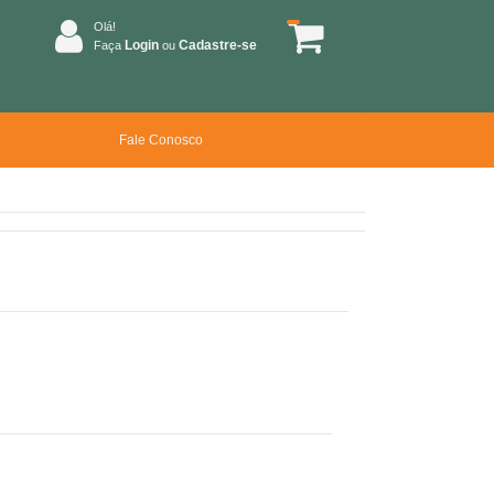
Olá!
Login
Cadastre-se
Faça
ou
Fale Conosco