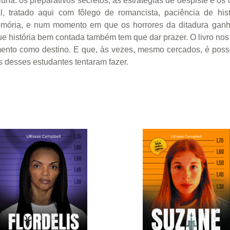
úna: os preparativos secretos, as estratégias de despiste e os 
al, tratado aqui com fôlego de romancista, paciência de his
mória, e num momento em que os horrores da ditadura ganham 
ue história bem contada também tem que dar prazer. O livro nos
nto como destino. E que, às vezes, mesmo cercados, é possível
 desses estudantes tentaram fazer.