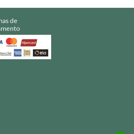
mas de
amento
S