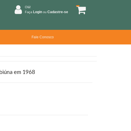
Olá!
Login
Cadastre-se
Faça
ou
Fale Conosco
Ibiúna em 1968