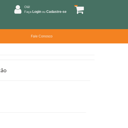
Olá!
Login
Cadastre-se
Faça
ou
Fale Conosco
ção