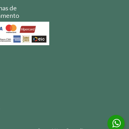
mas de
amento
S