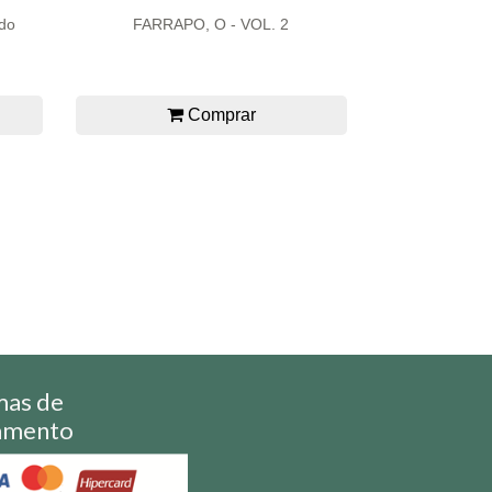
edo
FARRAPO, O - VOL. 2
Comprar
mas de
amento