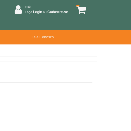
Olá!
Login
Cadastre-se
Faça
ou
Fale Conosco