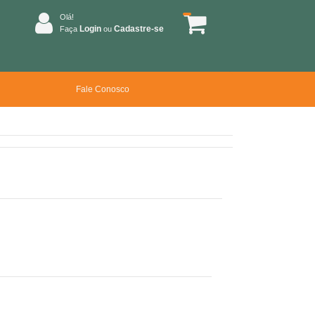
Olá!
Login
Cadastre-se
Faça
ou
Fale Conosco