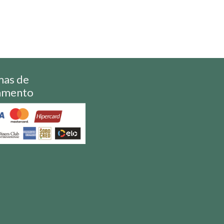
mas de
amento