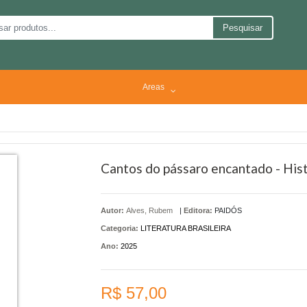
Pesquisar
Areas
Cantos do pássaro encantado - His
Autor:
Alves, Rubem
|
Editora:
PAIDÓS
Categoria:
LITERATURA BRASILEIRA
Ano:
2025
R$ 57,00