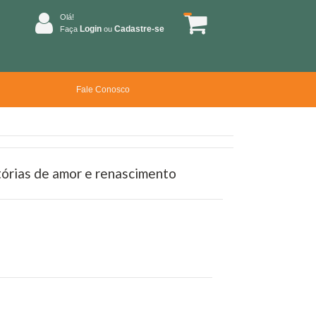
Olá!
Login
Cadastre-se
Faça
ou
Fale Conosco
tórias de amor e renascimento