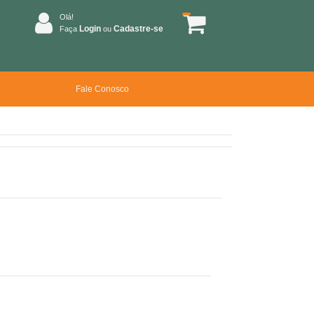
Olá!
Login
Cadastre-se
Faça
ou
Fale Conosco