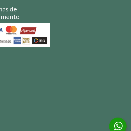
mas de
amento
S