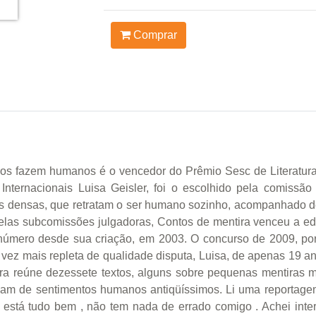
Comprar
os fazem humanos é o vencedor do Prêmio Sesc de Literatura 
s Internacionais Luisa Geisler, foi o escolhido pela comissã
s densas, que retratam o ser humano sozinho, acompanhado de
las subcomissões julgadoras, Contos de mentira venceu a ed
número desde sua criação, em 2003. O concurso de 2009, por
 vez mais repleta de qualidade disputa, Luisa, de apenas 19 a
a reúne dezessete textos, alguns sobre pequenas mentiras m
falam de sentimentos humanos antiqüíssimos. Li uma reporta
a está tudo bem , não tem nada de errado comigo . Achei int