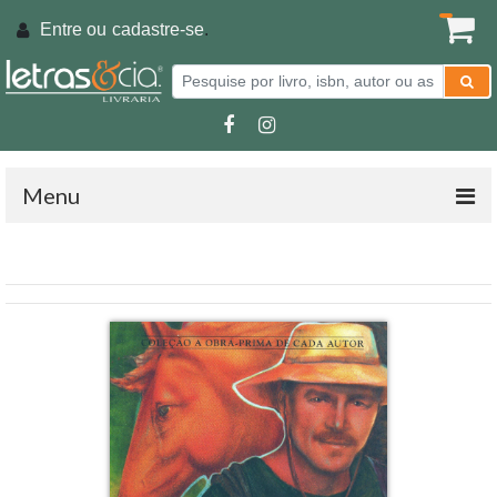
Entre ou
cadastre-se
.
Menu