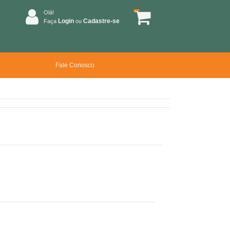
Olá!
Login
Cadastre-se
Faça
ou
Fale Conosco