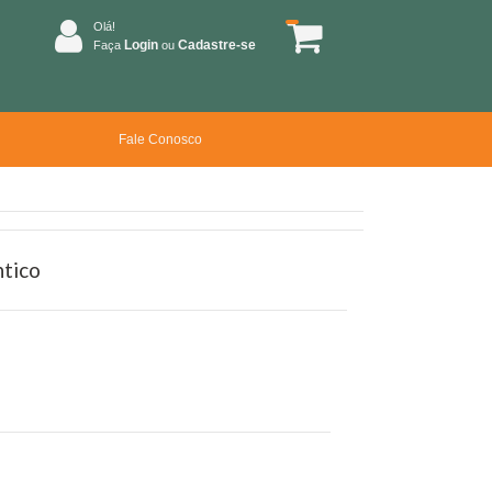
Olá!
Login
Cadastre-se
Faça
ou
Fale Conosco
ntico