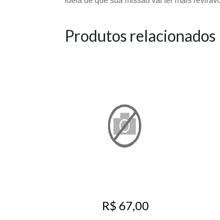
ideia de que sua missão vai ter mais revirav
Produtos relacionados
R$ 67,00