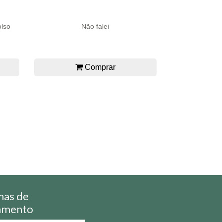
lso
Não falei
Comprar
mas de
amento