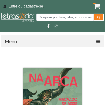
Entre ou
cadastre-se
.
Menu