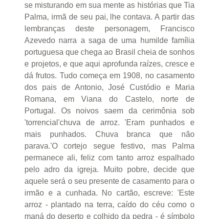
se misturando em sua mente as histórias que Tia
Palma, irmã de seu pai, lhe contava. A partir das
lembranças deste personagem, Francisco
Azevedo narra a saga de uma humilde família
portuguesa que chega ao Brasil cheia de sonhos
e projetos, e que aqui aprofunda raízes, cresce e
dá frutos. Tudo começa em 1908, no casamento
dos pais de Antonio, José Custódio e Maria
Romana, em Viana do Castelo, norte de
Portugal. Os noivos saem da cerimônia sob
'torrencial'chuva de arroz. 'Eram punhados e
mais punhados. Chuva branca que não
parava.'O cortejo segue festivo, mas Palma
permanece ali, feliz com tanto arroz espalhado
pelo adro da igreja. Muito pobre, decide que
aquele será o seu presente de casamento para o
irmão e a cunhada. No cartão, escreve: 'Este
arroz - plantado na terra, caído do céu como o
maná do deserto e colhido da pedra - é símbolo