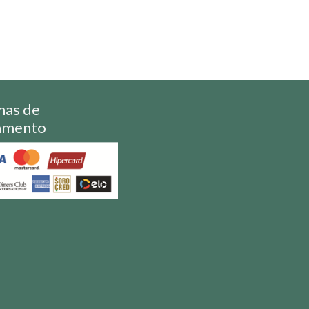
mas de
amento