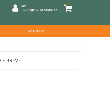
Olá!
Login
Cadastre-se
Faça
ou
Fale Conosco
 É BREVE