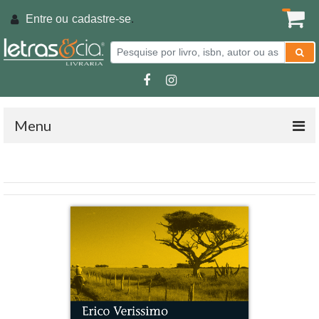
Entre ou
cadastre-se
.
Menu