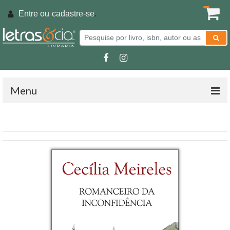
Entre ou
cadastre-se
.
Menu