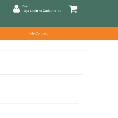
Olá!
Login
Cadastre-se
Faça
ou
Fale Conosco