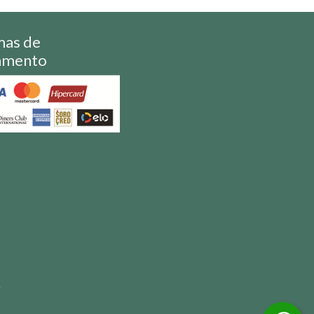
mas de
amento
S