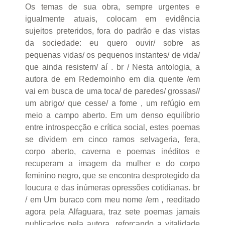
Os temas de sua obra, sempre urgentes e
igualmente atuais, colocam em evidência
sujeitos preteridos, fora do padrão e das vistas
da sociedade: eu quero ouvir/ sobre as
pequenas vidas/ os pequenos instantes/ de vida/
que ainda resistem/ aí . br / Nesta antologia, a
autora de em Redemoinho em dia quente /em
vai em busca de uma toca/ de paredes/ grossas//
um abrigo/ que cesse/ a fome , um refúgio em
meio a campo aberto. Em um denso equilíbrio
entre introspecção e crítica social, estes poemas
se dividem em cinco ramos selvageria, fera,
corpo aberto, caverna e poemas inéditos e
recuperam a imagem da mulher e do corpo
feminino negro, que se encontra desprotegido da
loucura e das inúmeras opressões cotidianas. br
/ em Um buraco com meu nome /em , reeditado
agora pela Alfaguara, traz sete poemas jamais
publicados pela autora, reforçando a vitalidade