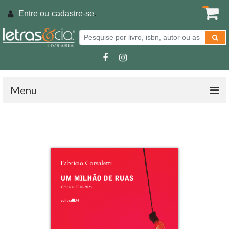
Entre ou
cadastre-se
.
Menu