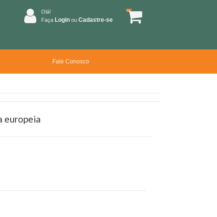
Olá!
Login
Cadastre-se
Faça
ou
Fale Conosco
a europeia