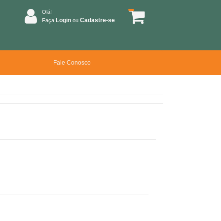
Olá!
Login
Cadastre-se
Faça
ou
Fale Conosco