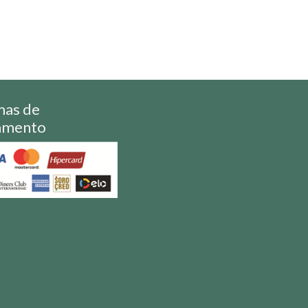
mas de
amento