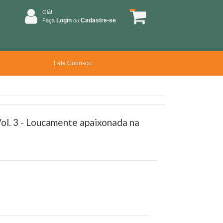
Olá!
Login
Cadastre-se
Faça
ou
Fale Conosco
 Vol. 3 - Loucamente apaixonada na