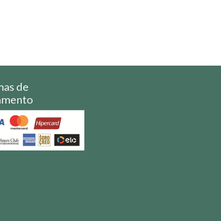
mas de
amento