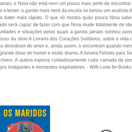
 banais, e Nina não está nem um pouco mais perto de encontr
da a temer: o garoto mais nerd da escola se tornou um analista
ão bater mais rápido. O que só mostra quão pouco Nina sabe 
atado será capaz de fazer com que Nina mude totalmente de id
ovidades e situações pelas quais a garota jamais sonhou pas
oso da série A Livraria dos Corações Solitários, sobre a vida 
ra desistiram do amor e, ainda assim, o encontram quando me
rande dose de humor e muito drama. A livraria Felizes para Sem
ncríveis. A autora explora cuidadosamente cada camada da per
ogos instigantes e momentos inspiradores. - With Love for Books